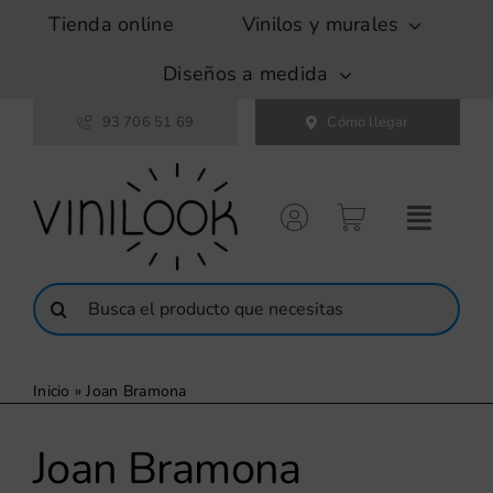
Saltar
Tienda online
Vinilos y murales
al
contenido
Diseños a medida
93 706 51 69
Cómo llegar
Buscar:
Inicio
»
Joan Bramona
Joan Bramona