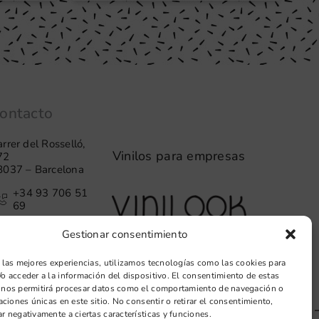
ontacto
rrer del Rosselló,
Vinilos para empresas
72
8037 – Barcelona
+34 93 706 51
69
hello@vinilook.net
Gestionar consentimiento
 las mejores experiencias, utilizamos tecnologías como las cookies para
o acceder a la información del dispositivo. El consentimiento de estas
 nos permitirá procesar datos como el comportamiento de navegación o
caciones únicas en este sitio. No consentir o retirar el consentimiento,
r negativamente a ciertas características y funciones.