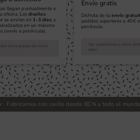
Envío gratis
ilos llegan puntualmente a
u oficina. Los
diseños
Disfruta de tu
envío gratui
ar
se envían en
1-3 días
, y
pedidos superiores a 40 € e
sonalizados en un máximo
península.
s (envío a península).
Ver condiciones y otros des
lta otros plazos de envío
aquí
abricamos con cariño desde BCN a todo el mundo |
Vin