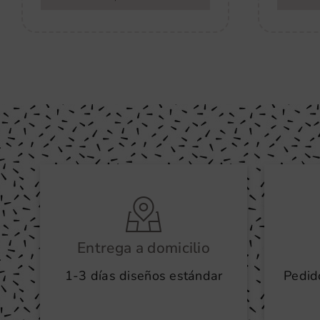
Entrega a domicilio
1-3 días diseños estándar
Pedid