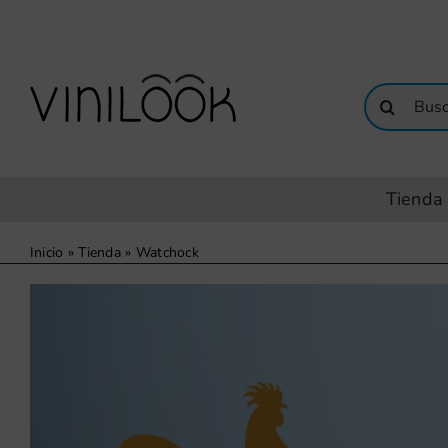
Saltar
al
contenido
Buscar:
Tienda 
Inicio
»
Tienda
»
Watchock