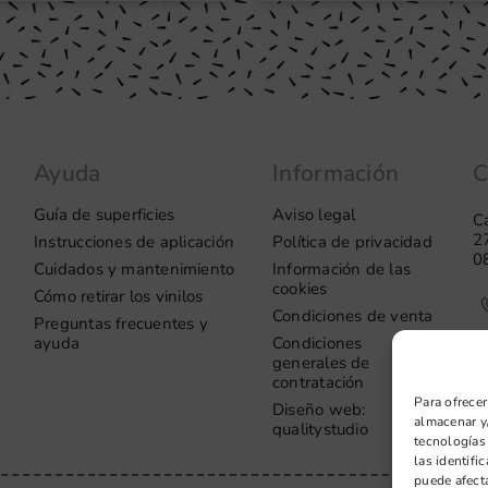
Ayuda
Información
C
Guía de superficies
Aviso legal
Ca
2
Instrucciones de aplicación
Política de privacidad
0
Cuidados y mantenimiento
Información de las
cookies
Cómo retirar los vinilos
Condiciones de venta
Preguntas frecuentes y
ayuda
Condiciones
generales de
contratación
Para ofrecer
Diseño web:
almacenar y/
qualitystudio
tecnologías
las identifi
puede afecta