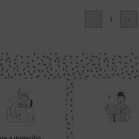
Watchock
cantidad
ga a domicilio