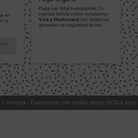
Paga con total tranquilidad. En
nuestra tienda online aceptamos
to
en
Visa y Mastercard
, con todas las
n la
garantías de seguridad online.
tinos
ilook · Fabricamos con cariño desde BCN a todo el mu