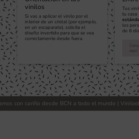
vinilos
Tus vin
tu casa 
Si vas a aplicar el vinilo por el
estánd
interior de un cristal (
por ejemplo,
los per
en un escaparate
), solicita el
de 6 día
diseño invertido para que se vea
correctamente desde fuera.
Consu
aquí
 con cariño desde BCN a todo el mundo | Vinilook · F