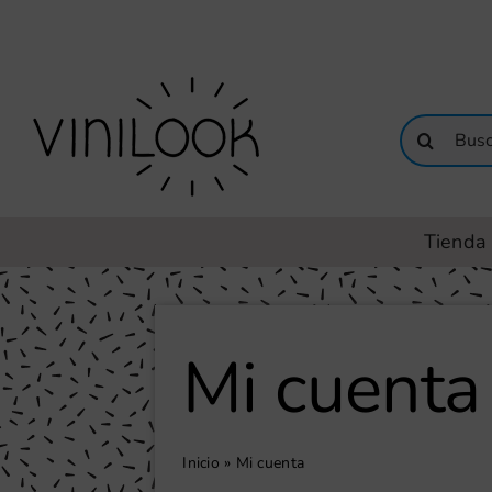
Saltar
al
contenido
Buscar:
Tienda 
Mi cuenta
Inicio
»
Mi cuenta