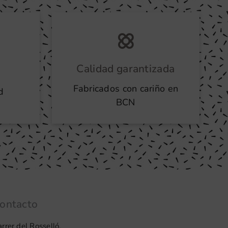
Calidad garantizada
Fabricados con cariño en
d
BCN
ontacto
rrer del Rosselló,