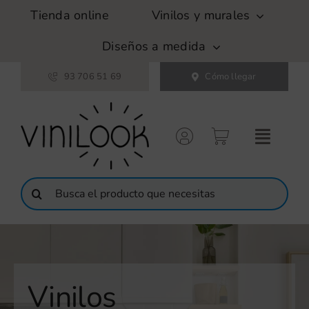
Saltar
Tienda online
Vinilos y murales
al
contenido
Diseños a medida
93 706 51 69
Cómo llegar
Buscar:
Vinilos