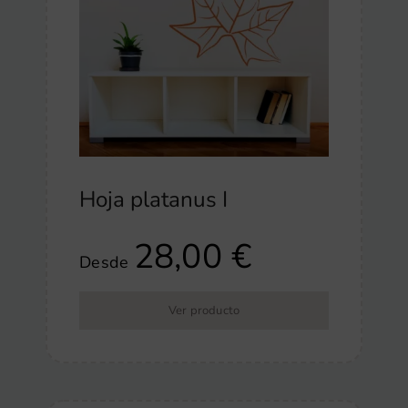
Hoja platanus I
28,00
€
Desde
Ver producto