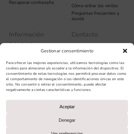
Recuperar contraseña
Cómo retirar los vinilos
Preguntas frecuentes y
ayuda
Información
Contacto
Aviso legal
Carrer del Rosselló, 272
Gestionar consentimiento
08037 – Barcelona
Política de privacidad
Información de las
+34 93 706 51 69
Para ofrecer las mejores experiencias, utilizamos tecnologías como las
cookies
hello@vinilook.net
cookies para almacenar y/o acceder a la información del dispositivo. El
Condiciones de venta
consentimiento de estas tecnologías nos permitirá procesar datos como
Condiciones generales de
el comportamiento de navegación o las identificaciones únicas en este
contratación
sitio. No consentir o retirar el consentimiento, puede afectar
negativamente a ciertas características y funciones.
Diseño web: qualitystudio
Aceptar
PROGRAMA KIT DIGITAL COFINANCIADO POR LOS FONDOS
NEXT GENERATION (EU) DEL MECANISMO DE
Denegar
RECUPERACIÓN Y RESILIENCIA
Ver preferencias