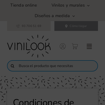
Saltar
Tienda online
Vinilos y murales
al
contenido
Diseños a medida
93 706 51 69
Cómo llegar
Buscar:
Condiciones de