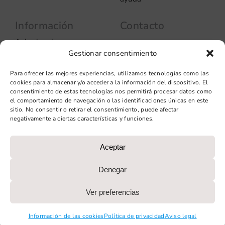
Información
Contacto
Aviso legal
Carrer del Rosselló, 272
Gestionar consentimiento
08037 – Barcelona
Política de privacidad
Información de las
+34 93 706 51 69
Para ofrecer las mejores experiencias, utilizamos tecnologías como las
cookies
hello@vinilook.net
cookies para almacenar y/o acceder a la información del dispositivo. El
Condiciones de venta
consentimiento de estas tecnologías nos permitirá procesar datos como
Condiciones generales de
el comportamiento de navegación o las identificaciones únicas en este
contratación
sitio. No consentir o retirar el consentimiento, puede afectar
negativamente a ciertas características y funciones.
Diseño web: qualitystudio
Aceptar
PROGRAMA KIT DIGITAL COFINANCIADO POR LOS FONDOS
NEXT GENERATION (EU) DEL MECANISMO DE
Denegar
RECUPERACIÓN Y RESILIENCIA
Ver preferencias
Información de las cookies
Política de privacidad
Aviso legal