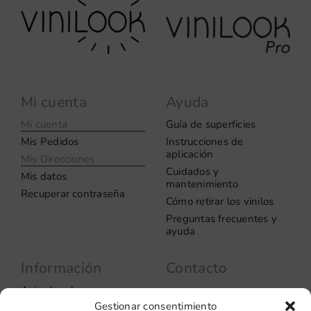
Mi cuenta
Ayuda
Mi cuenta
Guía de superficies
Mis Pedidos
Instrucciones de
aplicación
Mis Direcciones
Cuidados y
Mis datos
mantenimiento
Recuperar contraseña
Cómo retirar los vinilos
Preguntas frecuentes y
ayuda
Información
Contacto
Aviso legal
Carrer del Rosselló, 272
Gestionar consentimiento
08037 – Barcelona
Política de privacidad