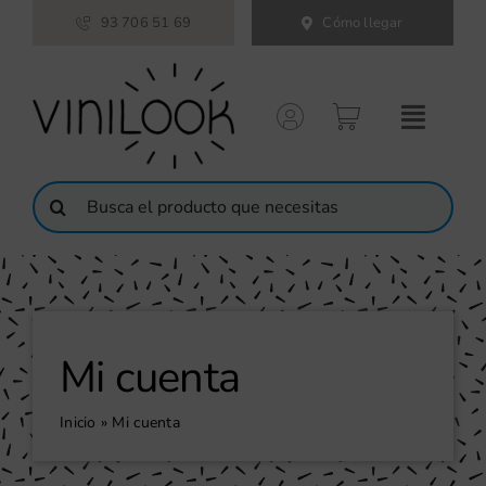
Saltar
93 706 51 69
Cómo llegar
al
contenido
Buscar:
Mi cuenta
Inicio
»
Mi cuenta