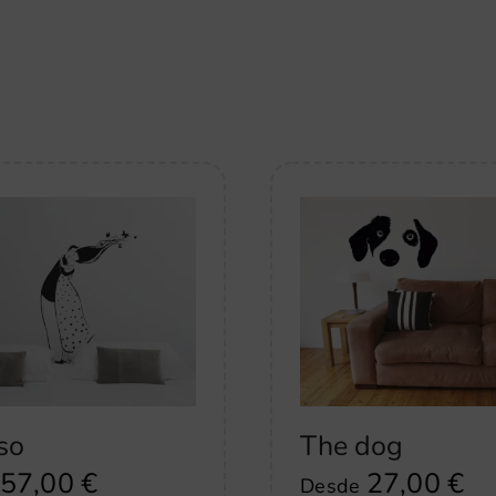
so
The dog
57,00
€
27,00
€
Desde