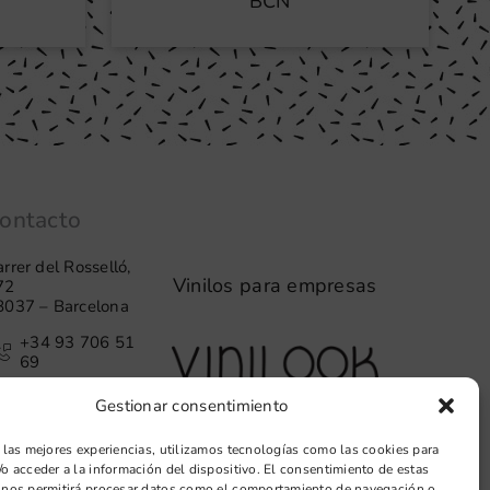
BCN
ontacto
rrer del Rosselló,
Vinilos para empresas
72
8037 – Barcelona
+34 93 706 51
69
hello@vinilook.net
Gestionar consentimiento
 las mejores experiencias, utilizamos tecnologías como las cookies para
o acceder a la información del dispositivo. El consentimiento de estas
 nos permitirá procesar datos como el comportamiento de navegación o