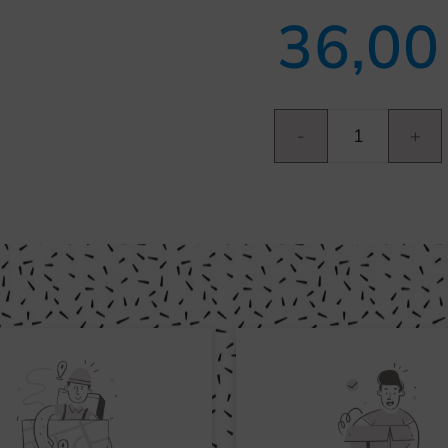
36,0
Transports
II
cantidad