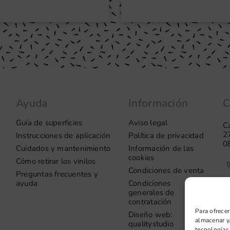
Ayuda
Información
C
Guía de superficies
Aviso legal
Ca
2
Instrucciones de aplicación
Política de privacidad
0
Cuidados y mantenimiento
Información de las
cookies
Cómo retirar los vinilos
Condiciones de venta
Preguntas frecuentes y
ayuda
Condiciones
generales de
contratación
Para ofrecer
Diseño web:
almacenar y/
qualitystudio
tecnologías