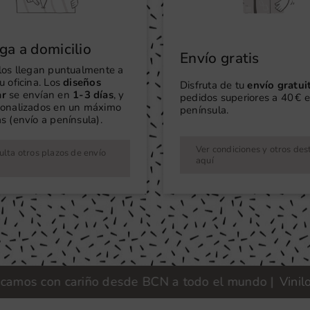
ga a domicilio
Envío gratis
ilos llegan puntualmente a
u oficina. Los
diseños
Disfruta de tu
envío gratui
ar
se envían en
1-3 días
, y
pedidos superiores a 40 € e
sonalizados en un máximo
península.
s (envío a península).
Ver condiciones y otros des
lta otros plazos de envío
aquí
os con cariño desde BCN a todo el mundo |
Vinilook ·