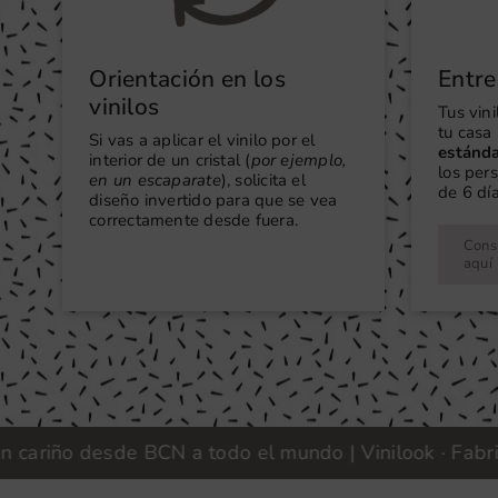
Orientación en los
Entre
vinilos
Tus vin
tu casa 
Si vas a aplicar el vinilo por el
estánd
interior de un cristal (
por ejemplo,
los per
en un escaparate
), solicita el
de 6 día
diseño invertido para que se vea
correctamente desde fuera.
Consu
aquí
riño desde BCN a todo el mundo | Vinilook · Fabricam