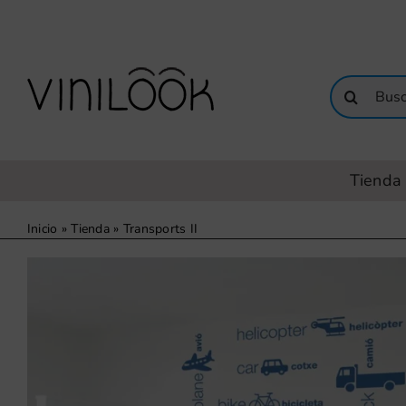
Saltar
al
contenido
Buscar:
Tienda 
Inicio
»
Tienda
»
Transports II