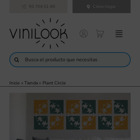
Saltar
93 706 51 69
Cómo llegar
al
contenido
Buscar:
Inicio
»
Tienda
»
Plant Circle