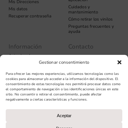
Mis Direcciones
Cuidados y
Mis datos
mantenimiento
Recuperar contraseña
Cómo retirar los vinilos
Preguntas frecuentes y
ayuda
Información
Contacto
Aviso legal
Carrer del Rosselló, 272
Gestionar consentimiento
08037 – Barcelona
Política de privacidad
Información de las
+34 93 706 51 69
Para ofrecer las mejores experiencias, utilizamos tecnologías como las
cookies
hello@vinilook.net
cookies para almacenar y/o acceder a la información del dispositivo. El
Condiciones de venta
consentimiento de estas tecnologías nos permitirá procesar datos como
Condiciones generales de
el comportamiento de navegación o las identificaciones únicas en este
contratación
sitio. No consentir o retirar el consentimiento, puede afectar
negativamente a ciertas características y funciones.
Diseño web: qualitystudio
Aceptar
PROGRAMA KIT DIGITAL COFINANCIADO POR LOS FONDOS
NEXT GENERATION (EU) DEL MECANISMO DE