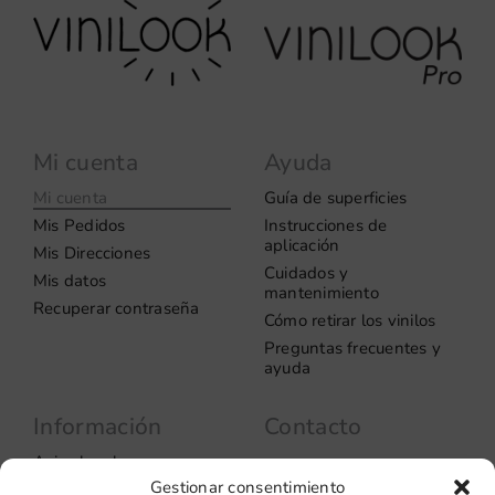
Mi cuenta
Ayuda
Mi cuenta
Guía de superficies
Mis Pedidos
Instrucciones de
aplicación
Mis Direcciones
Cuidados y
Mis datos
mantenimiento
Recuperar contraseña
Cómo retirar los vinilos
Preguntas frecuentes y
ayuda
Información
Contacto
Aviso legal
Carrer del Rosselló, 272
Gestionar consentimiento
08037 – Barcelona
Política de privacidad