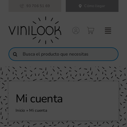
Saltar
93 706 51 69
Cómo llegar
al
contenido
Buscar:
Mi cuenta
Inicio
»
Mi cuenta