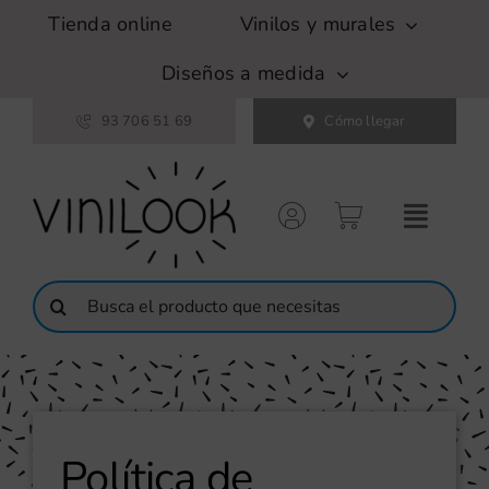
Saltar
Tienda online
Vinilos y murales
al
contenido
Diseños a medida
93 706 51 69
Cómo llegar
Buscar:
Política de