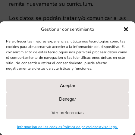
remita nuevamente su currículum.
Los datos se podrán tratar y/o comunicar a las
empresas integrantes de nuestro grupo
Gestionar consentimiento
durante el tiempo de conservación de su
Para ofrecer las mejores experiencias, utilizamos tecnologías como las
currículum y para los mismos fines antes
cookies para almacenar y/o acceder a la información del dispositivo. El
informados.
consentimiento de estas tecnologías nos permitirá procesar datos como
el comportamiento de navegación o las identificaciones únicas en este
sitio. No consentir o retirar el consentimiento, puede afectar
Publicación de su testimonio
negativamente a ciertas características y funciones.
En el supuesto de que el usuario quiera
Aceptar
publicar su opinión en la web, le informamos
que los datos aportados serán tratados serán
Denegar
para atender las sugerencias propuestas,
experiencias u opiniones respecto de los
Ver preferencias
productos y/o servicios para ser publicadas en
Información de las cookies
Política de privacidad
Aviso legal
la página web y así poder ayudar a otros