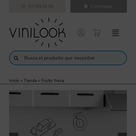
Saltar
93 706 51 69
Cómo llegar
al
contenido
Buscar:
Inicio
»
Tienda
»
Fruits fresa