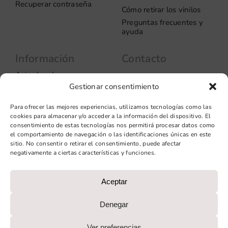
Recuperar contraseña
Cómo retirar los vinilos
Preguntas frecuentes y
ayuda
Información
Contacto
Aviso legal
Carrer del Rosselló, 272
Gestionar consentimiento
08037 – Barcelona
Política de privacidad
Información de las
+34 93 706 51 69
Para ofrecer las mejores experiencias, utilizamos tecnologías como las
cookies
hello@vinilook.net
cookies para almacenar y/o acceder a la información del dispositivo. El
Condiciones de venta
consentimiento de estas tecnologías nos permitirá procesar datos como
Condiciones generales de
el comportamiento de navegación o las identificaciones únicas en este
contratación
sitio. No consentir o retirar el consentimiento, puede afectar
negativamente a ciertas características y funciones.
Diseño web: qualitystudio
Aceptar
PROGRAMA KIT DIGITAL COFINANCIADO POR LOS FONDOS
NEXT GENERATION (EU) DEL MECANISMO DE
Denegar
RECUPERACIÓN Y RESILIENCIA
Ver preferencias