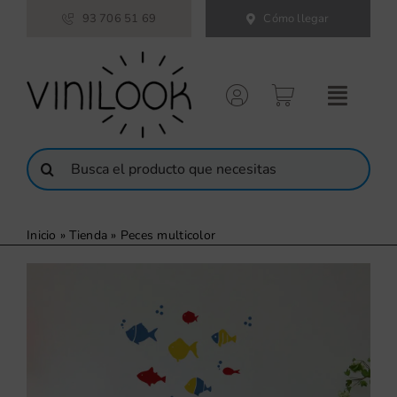
Saltar
93 706 51 69
Cómo llegar
al
contenido
Buscar:
Inicio
»
Tienda
»
Peces multicolor