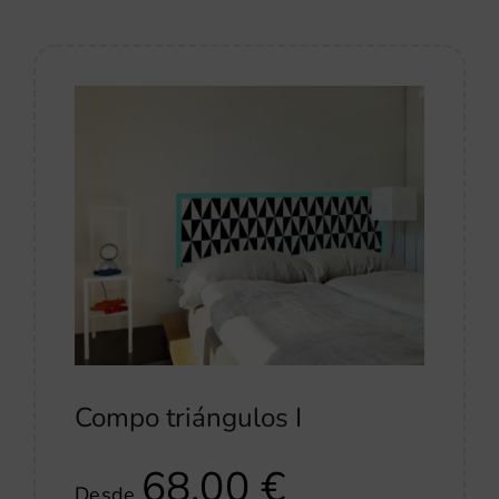
Compo triángulos I
68,00
€
Desde