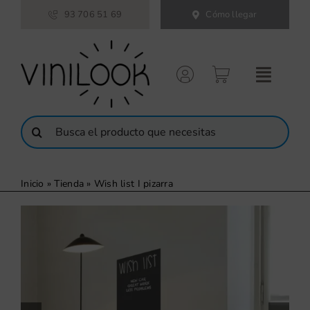
Saltar
93 706 51 69
Cómo llegar
al
contenido
Buscar:
Inicio
»
Tienda
»
Wish list I pizarra