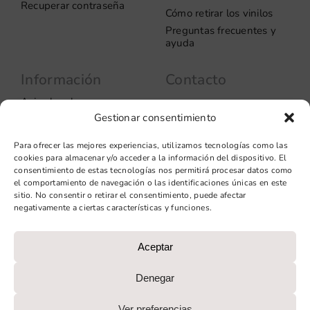
Recuperar contraseña
Cómo retirar los vinilos
Preguntas frecuentes y
ayuda
Información
Contacto
Aviso legal
Carrer del Rosselló, 272
Gestionar consentimiento
08037 – Barcelona
Política de privacidad
Información de las
+34 93 706 51 69
Para ofrecer las mejores experiencias, utilizamos tecnologías como las
cookies
hello@vinilook.net
cookies para almacenar y/o acceder a la información del dispositivo. El
Condiciones de venta
consentimiento de estas tecnologías nos permitirá procesar datos como
Condiciones generales de
el comportamiento de navegación o las identificaciones únicas en este
contratación
sitio. No consentir o retirar el consentimiento, puede afectar
negativamente a ciertas características y funciones.
Diseño web: qualitystudio
Aceptar
PROGRAMA KIT DIGITAL COFINANCIADO POR LOS FONDOS
NEXT GENERATION (EU) DEL MECANISMO DE
Denegar
RECUPERACIÓN Y RESILIENCIA
Ver preferencias