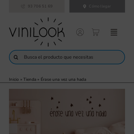
Saltar
93 706 51 69
Cómo llegar
al
contenido
Buscar:
Inicio
»
Tienda
»
Érase una vez una hada