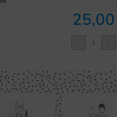
25,0
Panots
Barcelona
II
cantidad