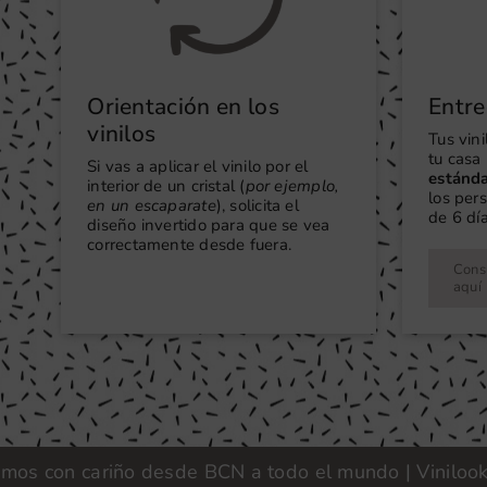
Orientación en los
Entre
vinilos
Tus vin
tu casa 
Si vas a aplicar el vinilo por el
estánd
interior de un cristal (
por ejemplo,
los per
en un escaparate
), solicita el
de 6 día
diseño invertido para que se vea
correctamente desde fuera.
Consu
aquí
on cariño desde BCN a todo el mundo | Vinilook · Fab