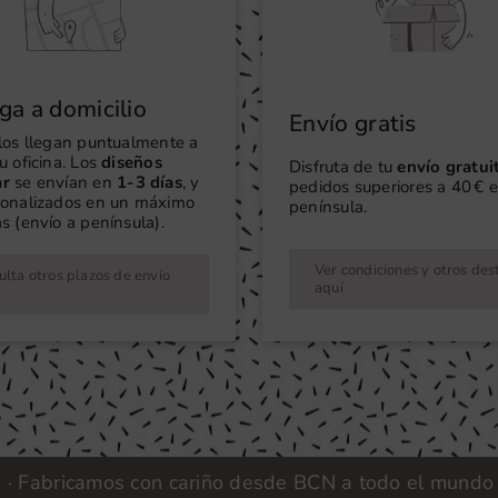
ga a domicilio
Envío gratis
ilos llegan puntualmente a
u oficina. Los
diseños
Disfruta de tu
envío gratui
ar
se envían en
1-3 días
, y
pedidos superiores a 40 € e
sonalizados en un máximo
península.
s (envío a península).
Ver condiciones y otros des
lta otros plazos de envío
aquí
ricamos con cariño desde BCN a todo el mundo |
Vinil