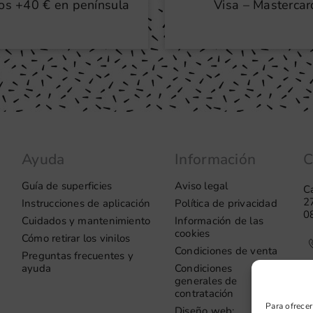
os +40 € en península
Visa – Mastercar
Ayuda
Información
C
Guía de superficies
Aviso legal
Ca
2
Instrucciones de aplicación
Política de privacidad
0
Cuidados y mantenimiento
Información de las
cookies
Cómo retirar los vinilos
Condiciones de venta
Preguntas frecuentes y
ayuda
Condiciones
generales de
contratación
Para ofrecer
Diseño web: