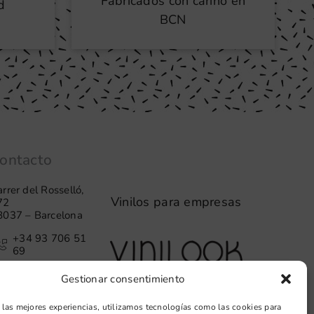
Fabricados con cariño en
d
BCN
ontacto
rrer del Rosselló,
Vinilos para empresas
72
8037 – Barcelona
+34 93 706 51
69
hello@vinilook.net
Gestionar consentimiento
 las mejores experiencias, utilizamos tecnologías como las cookies para