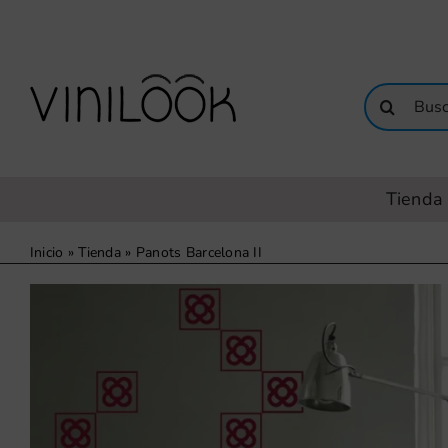
Saltar
al
contenido
Buscar:
Tienda 
Inicio
»
Tienda
»
Panots Barcelona II