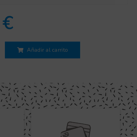
0
€
Añadir al carrito