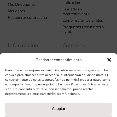
aplicación
Mis Direcciones
Cuidados y
Mis datos
mantenimiento
Recuperar contraseña
Cómo retirar los vinilos
Preguntas frecuentes y
ayuda
Información
Contacto
Aviso legal
Carrer del Rosselló, 272
Gestionar consentimiento
08037 – Barcelona
Política de privacidad
Información de las
+34 93 706 51 69
Para ofrecer las mejores experiencias, utilizamos tecnologías como las
cookies
hello@vinilook.net
cookies para almacenar y/o acceder a la información del dispositivo. El
Condiciones de venta
consentimiento de estas tecnologías nos permitirá procesar datos como
Condiciones generales de
el comportamiento de navegación o las identificaciones únicas en este
contratación
sitio. No consentir o retirar el consentimiento, puede afectar
negativamente a ciertas características y funciones.
Diseño web: qualitystudio
Aceptar
PROGRAMA KIT DIGITAL COFINANCIADO POR LOS FONDOS