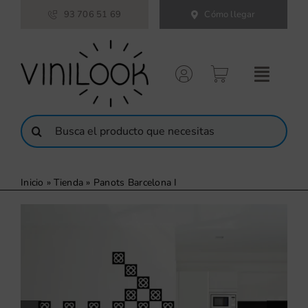
Saltar
93 706 51 69
Cómo llegar
al
contenido
Buscar:
Inicio
»
Tienda
»
Panots Barcelona I