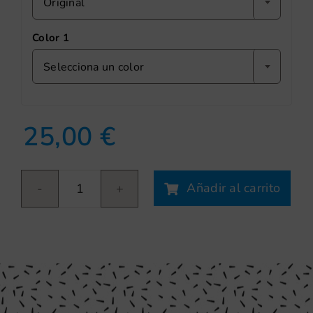
Original
Color 1
Selecciona un color
25,00
€
Añadir al carrito
Panots
Barcelona
I
cantidad