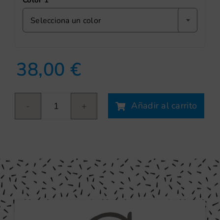
Color 1
Selecciona un color
38,00
€
Añadir al carrito
Coche
años
50
cantidad