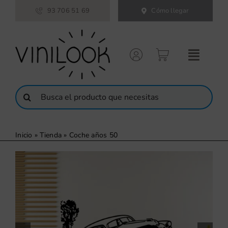
Saltar
93 706 51 69
Cómo llegar
al
contenido
Buscar:
Inicio
»
Tienda
»
Coche años 50