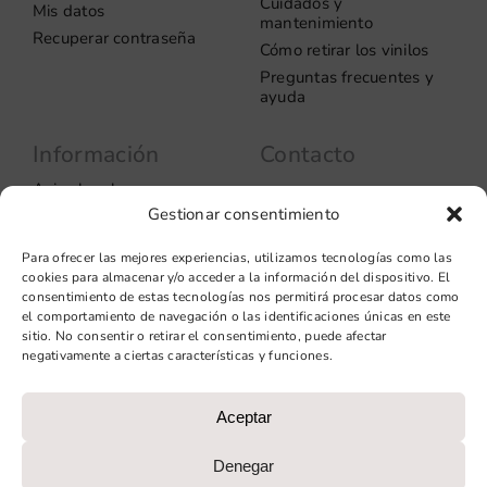
Cuidados y
Mis datos
mantenimiento
Recuperar contraseña
Cómo retirar los vinilos
Preguntas frecuentes y
ayuda
Información
Contacto
Aviso legal
Carrer del Rosselló, 272
Gestionar consentimiento
08037 – Barcelona
Política de privacidad
Información de las
+34 93 706 51 69
Para ofrecer las mejores experiencias, utilizamos tecnologías como las
cookies
hello@vinilook.net
cookies para almacenar y/o acceder a la información del dispositivo. El
Condiciones de venta
consentimiento de estas tecnologías nos permitirá procesar datos como
Condiciones generales de
el comportamiento de navegación o las identificaciones únicas en este
contratación
sitio. No consentir o retirar el consentimiento, puede afectar
negativamente a ciertas características y funciones.
Diseño web: qualitystudio
Aceptar
PROGRAMA KIT DIGITAL COFINANCIADO POR LOS FONDOS
NEXT GENERATION (EU) DEL MECANISMO DE
Denegar
RECUPERACIÓN Y RESILIENCIA