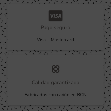
Pago seguro
Visa – Mastercard
Calidad garantizada
Fabricados con cariño en BCN