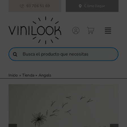
Saltar
93 706 51 69
Cómo llegar
al
contenido
Buscar:
Inicio
»
Tienda
»
Angels