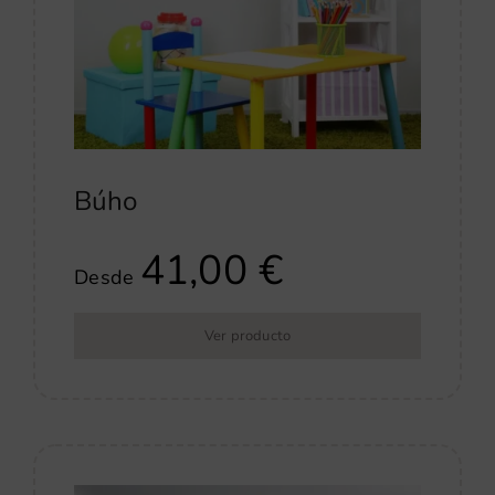
Búho
41,00
€
Desde
Ver producto