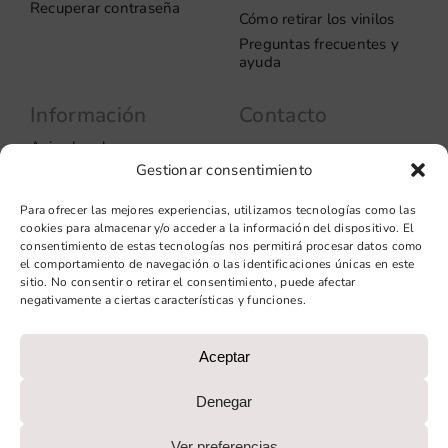
Recuperar contraseña
Cómo retirar los vinilos
Preguntas frecuentes y
ayuda
Información
Contacto
Aviso legal
Carrer del Rosselló, 272
Gestionar consentimiento
08037 – Barcelona
Política de privacidad
Información de las
+34 93 706 51 69
Para ofrecer las mejores experiencias, utilizamos tecnologías como las
cookies
hello@vinilook.net
cookies para almacenar y/o acceder a la información del dispositivo. El
Condiciones de venta
consentimiento de estas tecnologías nos permitirá procesar datos como
Condiciones generales de
el comportamiento de navegación o las identificaciones únicas en este
contratación
sitio. No consentir o retirar el consentimiento, puede afectar
negativamente a ciertas características y funciones.
Diseño web: qualitystudio
Aceptar
PROGRAMA KIT DIGITAL COFINANCIADO POR LOS FONDOS
NEXT GENERATION (EU) DEL MECANISMO DE
Denegar
RECUPERACIÓN Y RESILIENCIA
Ver preferencias