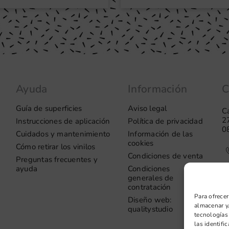
Ayuda
Información
C
Guía de superficies
Aviso legal
Ca
2
Instrucciones de aplicación
Política de privacidad
0
Cuidados y mantenimiento
Información de las
cookies
Cómo retirar los vinilos
Condiciones de venta
Preguntas frecuentes y
ayuda
Condiciones
generales de
contratación
Para ofrecer
Diseño web:
almacenar y/
qualitystudio
tecnologías
las identifi