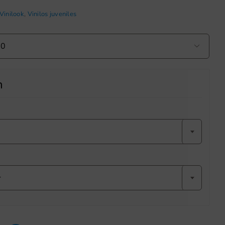
Vinilook
,
Vinilos juveniles

n
r