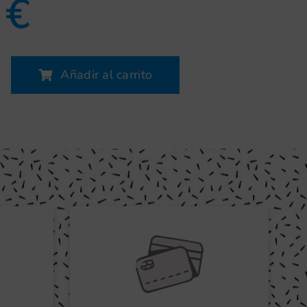
0
€
Añadir al carrito