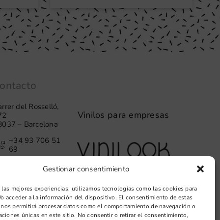
ontacto
rrer del Rosselló,
Vinilos para empresas
72
8037 – Barcelona
+34 93 706 51
69
hello@vinilook.net
Gestionar consentimiento
 las mejores experiencias, utilizamos tecnologías como las cookies para
o acceder a la información del dispositivo. El consentimiento de estas
 nos permitirá procesar datos como el comportamiento de navegación o
caciones únicas en este sitio. No consentir o retirar el consentimiento,