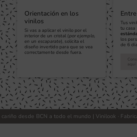
Orientación en los
Entre
vinilos
Tus vin
tu casa 
Si vas a aplicar el vinilo por el
estánd
interior de un cristal (
por ejemplo,
los per
en un escaparate
), solicita el
de 6 día
diseño invertido para que se vea
correctamente desde fuera.
Consu
aquí
o desde BCN a todo el mundo | Vinilook · Fabricamos 