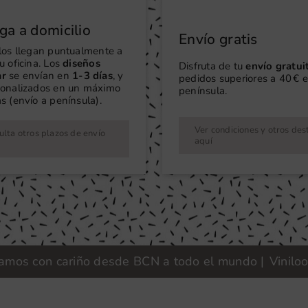
ga a domicilio
Envío gratis
ilos llegan puntualmente a
u oficina. Los
diseños
Disfruta de tu
envío gratui
ar
se envían en
1-3 días
, y
pedidos superiores a 40 € e
sonalizados en un máximo
península.
s (envío a península).
Ver condiciones y otros des
lta otros plazos de envío
aquí
con cariño desde BCN a todo el mundo |
Vinilook · Fa