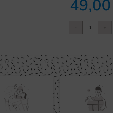
49,0
Swing
cantidad