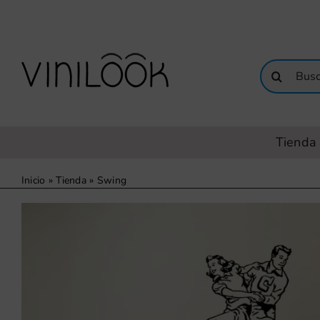
Saltar
al
contenido
Buscar:
Tienda 
Inicio
»
Tienda
»
Swing