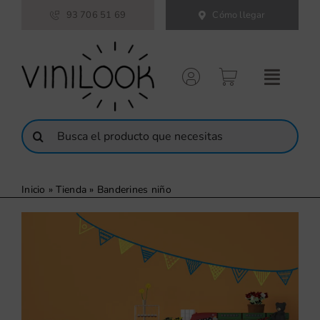
Saltar
93 706 51 69
Cómo llegar
al
contenido
Buscar:
Inicio
»
Tienda
»
Banderines niño