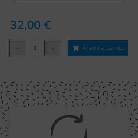
32,00
€
Añadir al carrito
Banderines
niño
cantidad