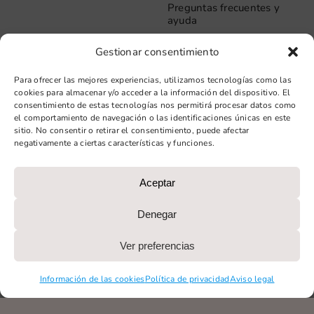
Preguntas frecuentes y
ayuda
Gestionar consentimiento
Información
Contacto
Aviso legal
Para ofrecer las mejores experiencias, utilizamos tecnologías como las
Carrer del Rosselló, 272
cookies para almacenar y/o acceder a la información del dispositivo. El
08037 – Barcelona
Política de privacidad
consentimiento de estas tecnologías nos permitirá procesar datos como
Información de las
el comportamiento de navegación o las identificaciones únicas en este
+34 93 706 51 69
cookies
sitio. No consentir o retirar el consentimiento, puede afectar
hello@vinilook.net
negativamente a ciertas características y funciones.
Condiciones de venta
Condiciones generales de
contratación
Aceptar
Diseño web: qualitystudio
Denegar
PROGRAMA KIT DIGITAL COFINANCIADO POR LOS FONDOS
Ver preferencias
NEXT GENERATION (EU) DEL MECANISMO DE
RECUPERACIÓN Y RESILIENCIA
Información de las cookies
Política de privacidad
Aviso legal