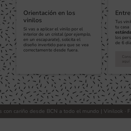
Orientación en los
Entre
vinilos
Tus vin
tu casa 
Si vas a aplicar el vinilo por el
estánd
interior de un cristal (
por ejemplo,
los per
en un escaparate
), solicita el
de 6 día
diseño invertido para que se vea
correctamente desde fuera.
Consu
aquí
cariño desde BCN a todo el mundo | Vinilook · Fabric