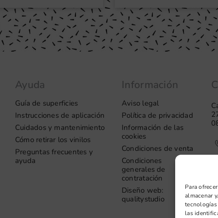
Ayuda
Información
C
Guía de superficies
Aviso legal
Ca
2
Instrucciones de aplicación
Política de privacidad
0
Cuidados y mantenimiento
Información de las
cookies
Cómo retirar los vinilos
Condiciones de venta
Preguntas frecuentes y
ayuda
Condiciones
generales de
contratación
Para ofrecer
Diseño web:
almacenar y/
qualitystudio
tecnologías
las identifi