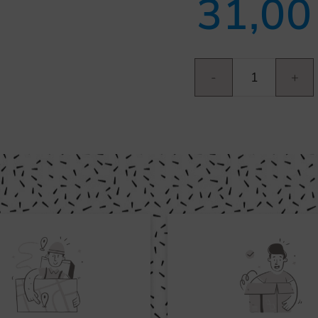
31,0
Bailarina
clásica
II
cantidad