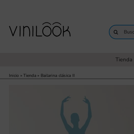
Saltar
al
contenido
Buscar:
Tienda 
Inicio
»
Tienda
»
Bailarina clásica II