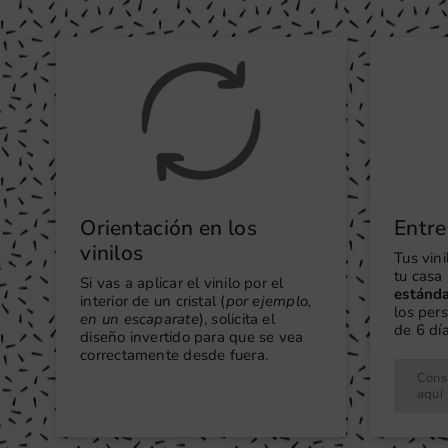
Orientación en los
Entre
vinilos
Tus vin
tu casa 
Si vas a aplicar el vinilo por el
estánd
interior de un cristal (
por ejemplo,
los per
en un escaparate
), solicita el
de 6 día
diseño invertido para que se vea
correctamente desde fuera.
Consu
aquí