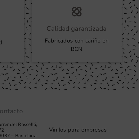
Calidad garantizada
Fabricados con cariño en
d
BCN
ontacto
rrer del Rosselló,
Vinilos para empresas
72
8037 – Barcelona