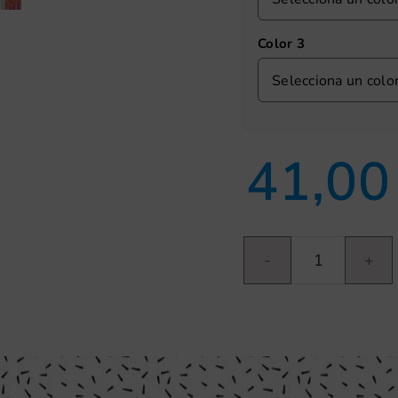
Color 3
Selecciona un colo
41,0
Búho
cantidad