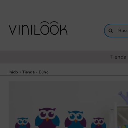
Saltar
al
contenido
Buscar:
Tienda 
Inicio
»
Tienda
»
Búho