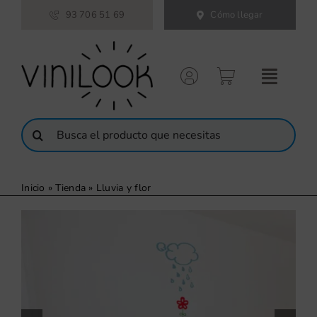
Saltar
93 706 51 69
Cómo llegar
al
contenido
Buscar:
Inicio
»
Tienda
»
Lluvia y flor