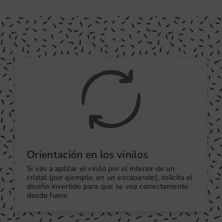
cantidad
Orientación en los vinilos
Si vas a aplicar el vinilo por el interior de un
cristal (
por ejemplo, en un escaparate
), solicita el
diseño invertido para que se vea correctamente
desde fuera.