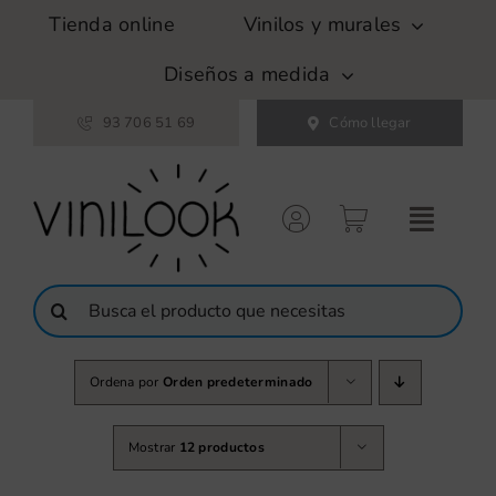
Saltar
Tienda online
Vinilos y murales
al
contenido
Diseños a medida
93 706 51 69
Cómo llegar
Buscar:
Ordena por
Orden predeterminado
Mostrar
12 productos