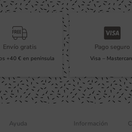
Envío gratis
Pago seguro
os +40 € en península
Visa – Mastercar
Ayuda
Información
C