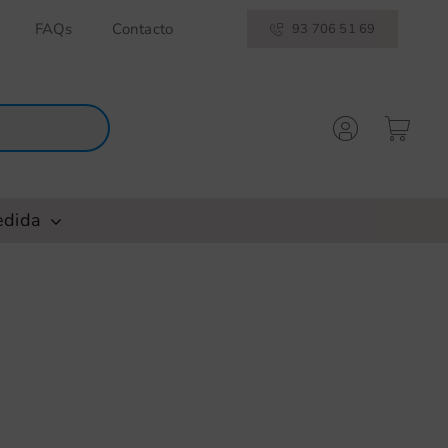
FAQs
Contacto
93 706 51 69
edida