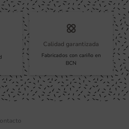
Calidad garantizada
Fabricados con cariño en
d
BCN
ontacto