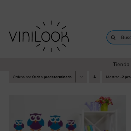
Saltar
al
contenido
Buscar:
Tienda 
Ordena por
Orden predeterminado
Mostrar
12 pr