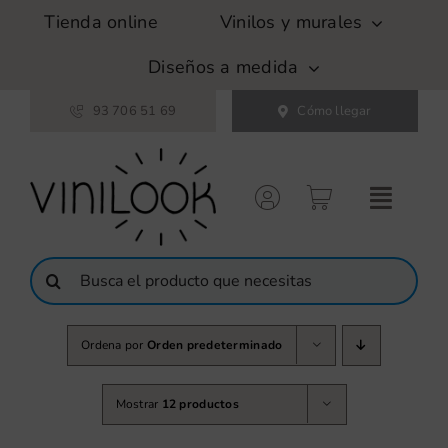
Saltar
Tienda online
Vinilos y murales
al
contenido
Diseños a medida
93 706 51 69
Cómo llegar
Buscar:
Ordena por
Orden predeterminado
Mostrar
12 productos