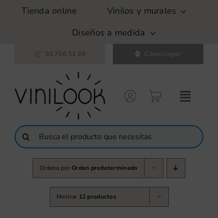
Saltar
Tienda online
Vinilos y murales
al
contenido
Diseños a medida
93 706 51 69
Cómo llegar
Buscar:
Ordena por
Orden predeterminado
Mostrar
12 productos