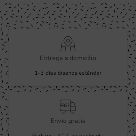
variantes.
Las
opciones
se
pueden
elegir
en
Entrega a domicilio
la
1-3 días diseños estándar
página
de
producto
Envío gratis
Pedidos +40 € en península