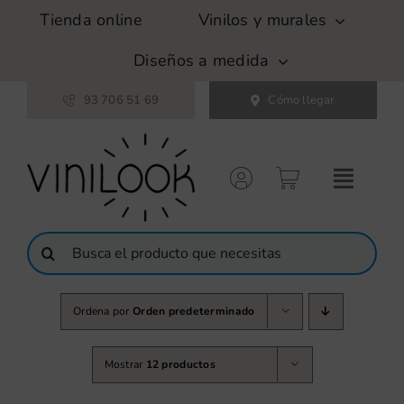
Saltar
Tienda online
Vinilos y murales
al
contenido
Diseños a medida
93 706 51 69
Cómo llegar
Buscar:
Ordena por
Orden predeterminado
Mostrar
12 productos