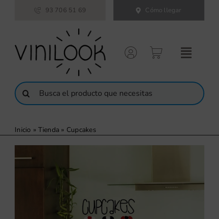
Saltar
93 706 51 69
Cómo llegar
al
contenido
Buscar:
Inicio
»
Tienda
»
Cupcakes