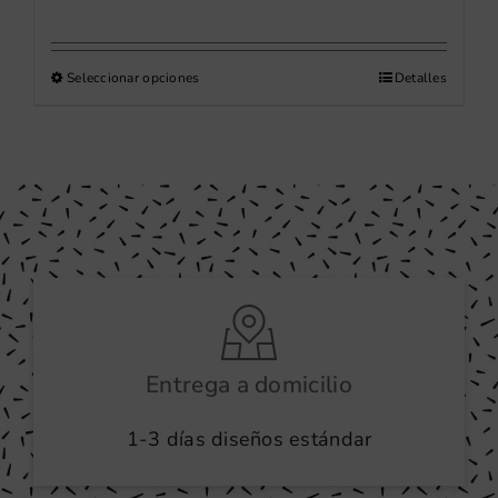
precios:
desde
Este
Seleccionar opciones
24,00 €
Detalles
producto
hasta
tiene
41,00 €
múltiples
variantes.
Las
opciones
se
pueden
elegir
en
Entrega a domicilio
la
1-3 días diseños estándar
página
de