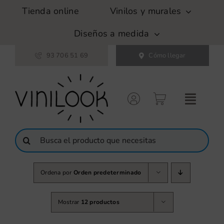
Saltar
Tienda online
Vinilos y murales
al
contenido
Diseños a medida
93 706 51 69
Cómo llegar
Buscar:
Ordena por
Orden predeterminado
Mostrar
12 productos