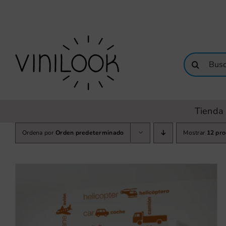
Saltar
al
contenido
Buscar:
Tienda 
Ordena por
Orden predeterminado
Mostrar
12 pr