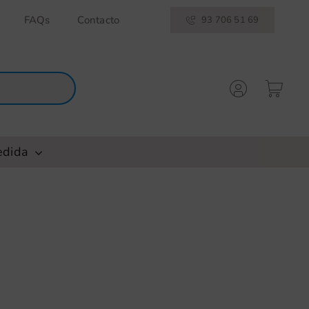
FAQs
Contacto
93 706 51 69
edida