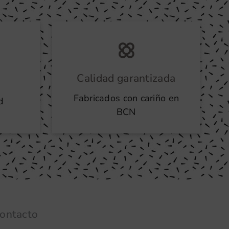
Calidad garantizada
Fabricados con cariño en
d
BCN
ontacto