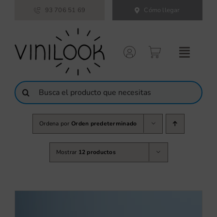
Saltar
93 706 51 69
Cómo llegar
al
contenido
Buscar:
Ordena por
Orden predeterminado
Mostrar
12 productos