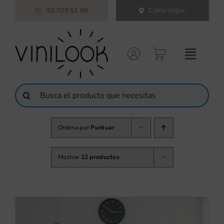
Saltar
93 706 51 69
Cómo llegar
al
contenido
Buscar:
Ordena por
Puntuar
Mostrar
12 productos