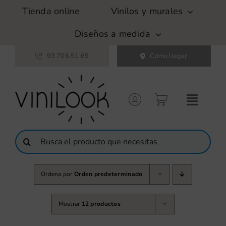
Saltar
Tienda online
Vinilos y murales
al
contenido
Diseños a medida
93 706 51 69
Cómo llegar
Buscar:
Ordena por
Orden predeterminado
Mostrar
12 productos