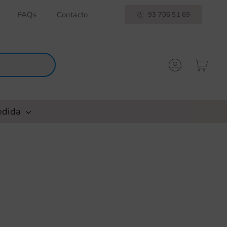
FAQs
Contacto
93 706 51 69
edida