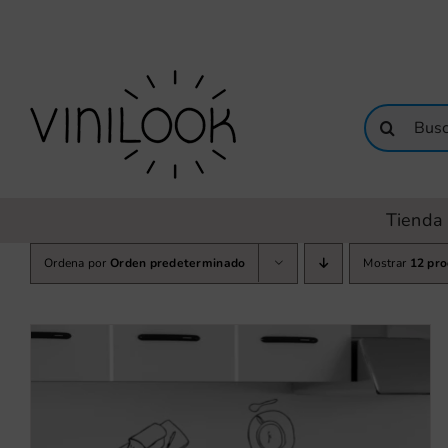
Saltar
al
contenido
Buscar:
Tienda 
Ordena por
Orden predeterminado
Mostrar
12 pr