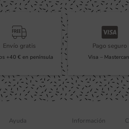
Envío gratis
Pago seguro
os +40 € en península
Visa – Mastercar
Ayuda
Información
C