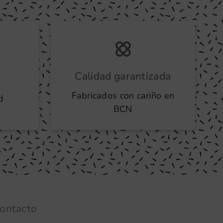
Calidad garantizada
Fabricados con cariño en
d
BCN
ontacto