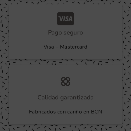
Pago seguro
Visa – Mastercard
Calidad garantizada
Fabricados con cariño en BCN