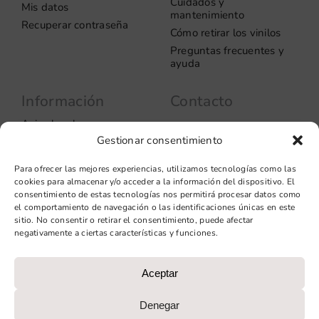
Cuidados y
Mis datos
mantenimiento
Recuperar contraseña
Cómo retirar los vinilos
Preguntas frecuentes y
ayuda
Información
Contacto
Aviso legal
Carrer del Rosselló, 272
Gestionar consentimiento
08037 – Barcelona
Política de privacidad
Información de las
+34 93 706 51 69
Para ofrecer las mejores experiencias, utilizamos tecnologías como las
cookies
hello@vinilook.net
cookies para almacenar y/o acceder a la información del dispositivo. El
Condiciones de venta
consentimiento de estas tecnologías nos permitirá procesar datos como
Condiciones generales de
el comportamiento de navegación o las identificaciones únicas en este
contratación
sitio. No consentir o retirar el consentimiento, puede afectar
negativamente a ciertas características y funciones.
Diseño web: qualitystudio
Aceptar
PROGRAMA KIT DIGITAL COFINANCIADO POR LOS FONDOS
NEXT GENERATION (EU) DEL MECANISMO DE
Denegar
RECUPERACIÓN Y RESILIENCIA