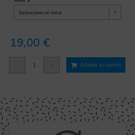
Color 1
Selecciona un color
19,00
€
Añadir al carrito
Sticker
fish
I
cantidad