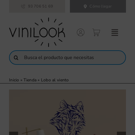
Saltar
93 706 51 69
Cómo llegar
al
contenido
Buscar:
Inicio
»
Tienda
»
Lobo al viento