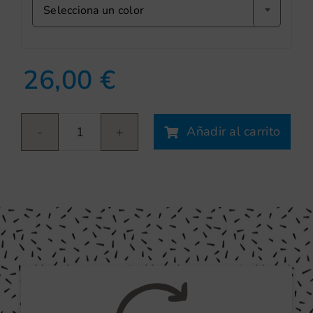
Selecciona un color
26,00
€
Añadir al carrito
Lobo
al
viento
cantidad