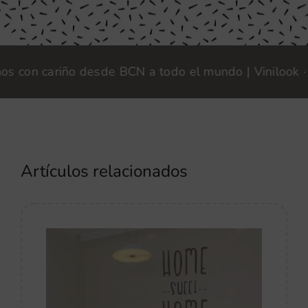
on cariño desde BCN a todo el mundo | Vinilook · Fab
Artículos relacionados