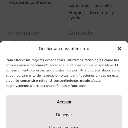
Recuperar contraseña
Cómo retirar los vinilos
Preguntas frecuentes y
ayuda
Información
Contacto
Aviso legal
Carrer del Rosselló, 272
Gestionar consentimiento
08037 – Barcelona
Política de privacidad
Información de las
+34 93 706 51 69
Para ofrecer las mejores experiencias, utilizamos tecnologías como las
cookies
hello@vinilook.net
cookies para almacenar y/o acceder a la información del dispositivo. El
Condiciones de venta
consentimiento de estas tecnologías nos permitirá procesar datos como
Condiciones generales de
el comportamiento de navegación o las identificaciones únicas en este
contratación
sitio. No consentir o retirar el consentimiento, puede afectar
negativamente a ciertas características y funciones.
Diseño web: qualitystudio
Aceptar
PROGRAMA KIT DIGITAL COFINANCIADO POR LOS FONDOS
NEXT GENERATION (EU) DEL MECANISMO DE
Denegar
RECUPERACIÓN Y RESILIENCIA
Ver preferencias