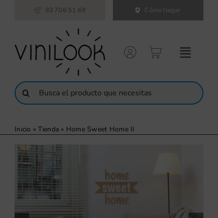
Saltar
93 706 51 69
Cómo llegar
al
contenido
Buscar:
Inicio
»
Tienda
»
Home Sweet Home II