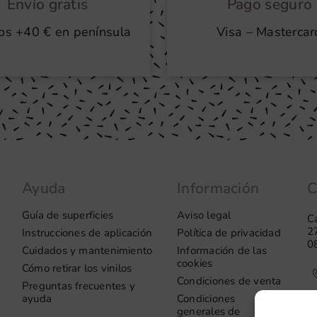
Envío gratis
Pago seguro
os +40 € en península
Visa – Mastercar
Ayuda
Información
C
Guía de superficies
Aviso legal
Ca
2
Instrucciones de aplicación
Política de privacidad
0
Cuidados y mantenimiento
Información de las
cookies
Cómo retirar los vinilos
Condiciones de venta
Preguntas frecuentes y
ayuda
Condiciones
generales de