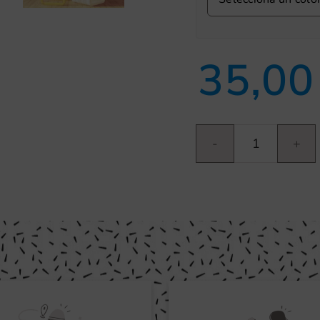
35,0
Estrella
geométrica
cantidad