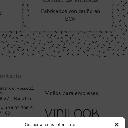
Calidad garantizada
Fabricados con cariño en
d
BCN
ontacto
rrer del Rosselló,
Vinilos para empresas
72
8037 – Barcelona
+34 93 706 51
69
hello@vinilook.net
Gestionar consentimiento