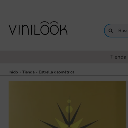
Saltar
al
contenido
Buscar:
Tienda 
Inicio
»
Tienda
»
Estrella geométrica