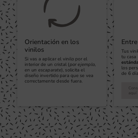
Orientación en los
Entre
vinilos
Tus vin
tu casa 
Si vas a aplicar el vinilo por el
estánd
interior de un cristal (
por ejemplo,
los per
en un escaparate
), solicita el
de 6 día
diseño invertido para que se vea
correctamente desde fuera.
Consu
aquí