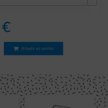
0
€
Añadir al carrito