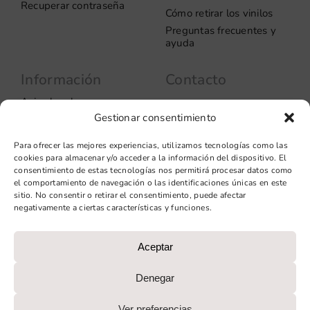
Recuperar contraseña
Cómo retirar los vinilos
Preguntas frecuentes y
ayuda
Información
Contacto
Aviso legal
Carrer del Rosselló, 272
Gestionar consentimiento
08037 – Barcelona
Política de privacidad
Información de las
+34 93 706 51 69
Para ofrecer las mejores experiencias, utilizamos tecnologías como las
cookies
hello@vinilook.net
cookies para almacenar y/o acceder a la información del dispositivo. El
Condiciones de venta
consentimiento de estas tecnologías nos permitirá procesar datos como
Condiciones generales de
el comportamiento de navegación o las identificaciones únicas en este
contratación
sitio. No consentir o retirar el consentimiento, puede afectar
negativamente a ciertas características y funciones.
Diseño web: qualitystudio
Aceptar
PROGRAMA KIT DIGITAL COFINANCIADO POR LOS FONDOS
NEXT GENERATION (EU) DEL MECANISMO DE
Denegar
RECUPERACIÓN Y RESILIENCIA
Ver preferencias