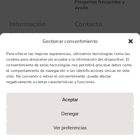
Preguntas frecuentes y
ayuda
Información
Contacto
Aviso legal
Carrer del Rosselló, 272
Gestionar consentimiento
08037 – Barcelona
Política de privacidad
Información de las
+34 93 706 51 69
Para ofrecer las mejores experiencias, utilizamos tecnologías como las
cookies
hello@vinilook.net
cookies para almacenar y/o acceder a la información del dispositivo. El
Condiciones de venta
consentimiento de estas tecnologías nos permitirá procesar datos como
Condiciones generales de
el comportamiento de navegación o las identificaciones únicas en este
contratación
sitio. No consentir o retirar el consentimiento, puede afectar
negativamente a ciertas características y funciones.
Diseño web: qualitystudio
Aceptar
PROGRAMA KIT DIGITAL COFINANCIADO POR LOS FONDOS
NEXT GENERATION (EU) DEL MECANISMO DE
Denegar
RECUPERACIÓN Y RESILIENCIA
Ver preferencias