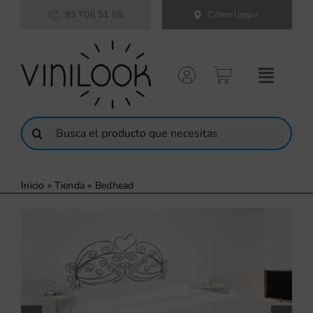
Saltar
93 706 51 69
Cómo llegar
al
contenido
Buscar:
Inicio
»
Tienda
»
Bedhead