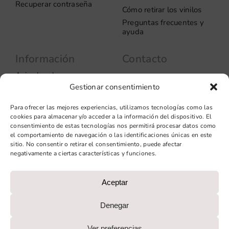
Recuperar contraseña
Cómo retirar los vinilos
Preguntas frecuentes y
ayuda
Información
Contacto
Aviso legal
Carrer del Rosselló, 272
Gestionar consentimiento
08037 – Barcelona
Política de privacidad
Información de las
+34 93 706 51 69
Para ofrecer las mejores experiencias, utilizamos tecnologías como las
cookies
hello@vinilook.net
cookies para almacenar y/o acceder a la información del dispositivo. El
Condiciones de venta
consentimiento de estas tecnologías nos permitirá procesar datos como
Condiciones generales de
el comportamiento de navegación o las identificaciones únicas en este
contratación
sitio. No consentir o retirar el consentimiento, puede afectar
negativamente a ciertas características y funciones.
Diseño web: qualitystudio
Aceptar
PROGRAMA KIT DIGITAL COFINANCIADO POR LOS FONDOS
NEXT GENERATION (EU) DEL MECANISMO DE
Denegar
RECUPERACIÓN Y RESILIENCIA
Ver preferencias