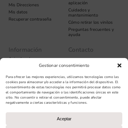
aplicación
Mis Direcciones
Cuidados y
Mis datos
mantenimiento
Recuperar contraseña
Cómo retirar los vinilos
Preguntas frecuentes y
ayuda
Información
Contacto
Aviso legal
Carrer del Rosselló, 272
Gestionar consentimiento
08037 – Barcelona
Política de privacidad
Información de las
+34 93 706 51 69
Para ofrecer las mejores experiencias, utilizamos tecnologías como las
cookies
hello@vinilook.net
cookies para almacenar y/o acceder a la información del dispositivo. El
Condiciones de venta
consentimiento de estas tecnologías nos permitirá procesar datos como
Condiciones generales de
el comportamiento de navegación o las identificaciones únicas en este
contratación
sitio. No consentir o retirar el consentimiento, puede afectar
negativamente a ciertas características y funciones.
Diseño web: qualitystudio
Aceptar
PROGRAMA KIT DIGITAL COFINANCIADO POR LOS FONDOS