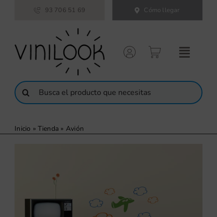
Saltar
93 706 51 69
Cómo llegar
al
contenido
Buscar:
Inicio
»
Tienda
»
Avión