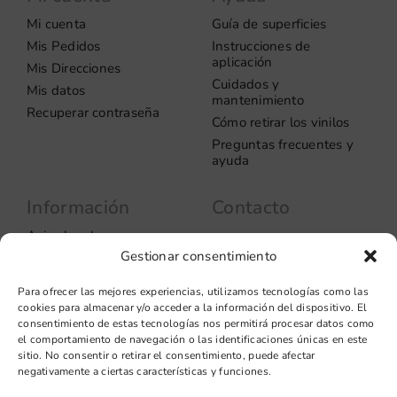
Mi cuenta
Guía de superficies
Mis Pedidos
Instrucciones de
aplicación
Mis Direcciones
Cuidados y
Mis datos
mantenimiento
Recuperar contraseña
Cómo retirar los vinilos
Preguntas frecuentes y
ayuda
Información
Contacto
Aviso legal
Carrer del Rosselló, 272
Gestionar consentimiento
08037 – Barcelona
Política de privacidad
Información de las
+34 93 706 51 69
Para ofrecer las mejores experiencias, utilizamos tecnologías como las
cookies
hello@vinilook.net
cookies para almacenar y/o acceder a la información del dispositivo. El
Condiciones de venta
consentimiento de estas tecnologías nos permitirá procesar datos como
Condiciones generales de
el comportamiento de navegación o las identificaciones únicas en este
contratación
sitio. No consentir o retirar el consentimiento, puede afectar
negativamente a ciertas características y funciones.
Diseño web: qualitystudio