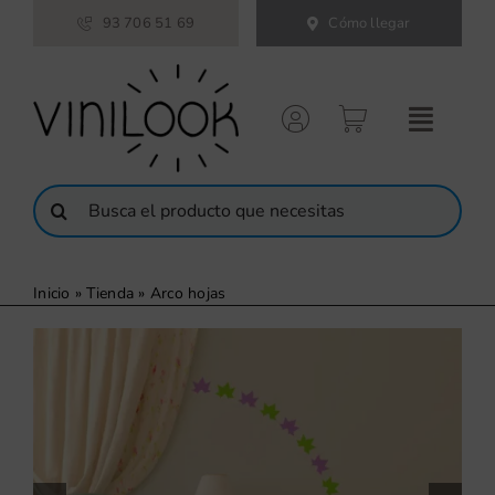
Saltar
93 706 51 69
Cómo llegar
al
contenido
Buscar:
Inicio
»
Tienda
»
Arco hojas