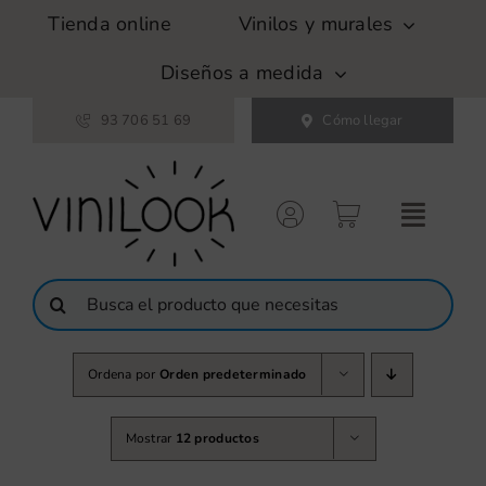
Saltar
Tienda online
Vinilos y murales
al
contenido
Diseños a medida
93 706 51 69
Cómo llegar
Buscar:
Ordena por
Orden predeterminado
Mostrar
12 productos