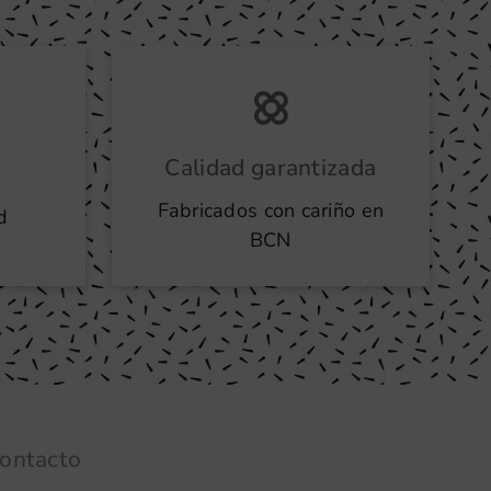
Calidad garantizada
Fabricados con cariño en
d
BCN
ontacto