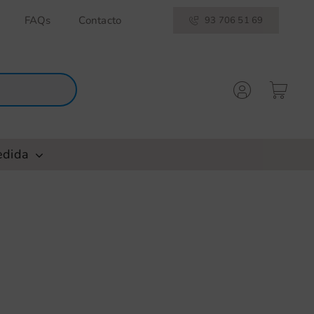
FAQs
Contacto
93 706 51 69
edida