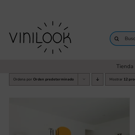
Saltar
al
contenido
Buscar:
Tienda 
Ordena por
Orden predeterminado
Mostrar
12 pr