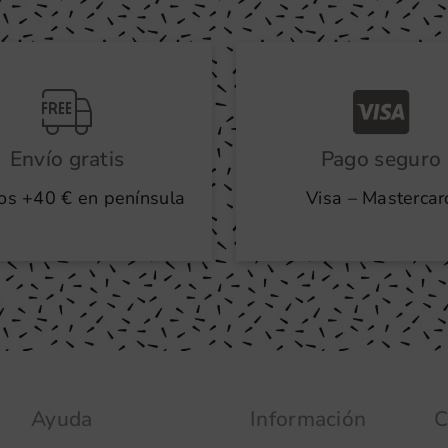
Envío gratis
Pago seguro
os +40 € en península
Visa – Mastercar
Ayuda
Información
C